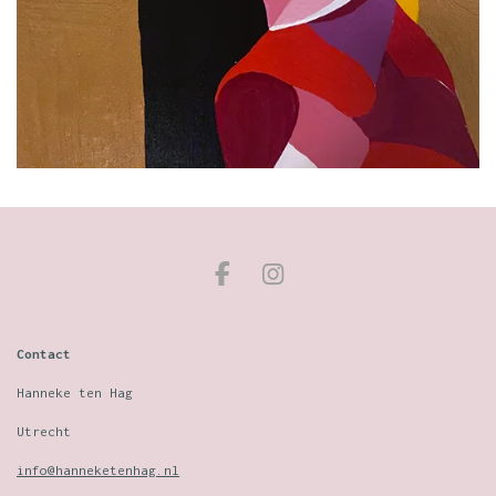
F
I
a
n
c
s
e
t
Contact
b
a
o
g
Hanneke ten Hag
o
r
Utrecht
k
a
m
info@hanneketenhag.nl