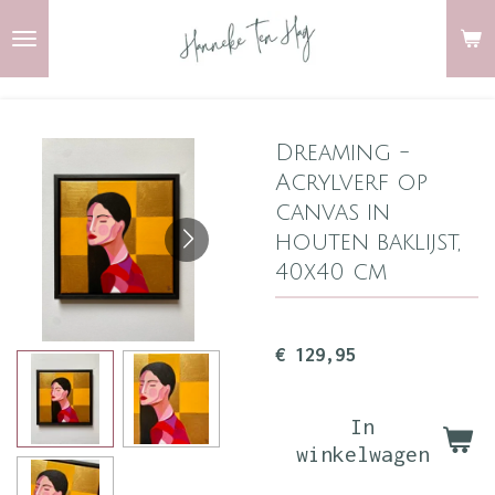
Ga
direct
naar
de
Dreaming -
hoofdinhoud
Acrylverf op
canvas in
houten baklijst,
40x40 cm
€ 129,95
In
winkelwagen