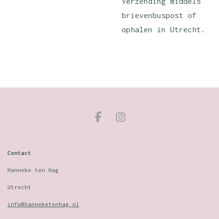
Verzending middels
brievenbuspost
of
ophalen in Utrecht.
F
I
a
n
c
s
e
t
Contact
b
a
o
g
Hanneke ten Hag
o
r
Utrecht
k
a
m
info@hanneketenhag.nl