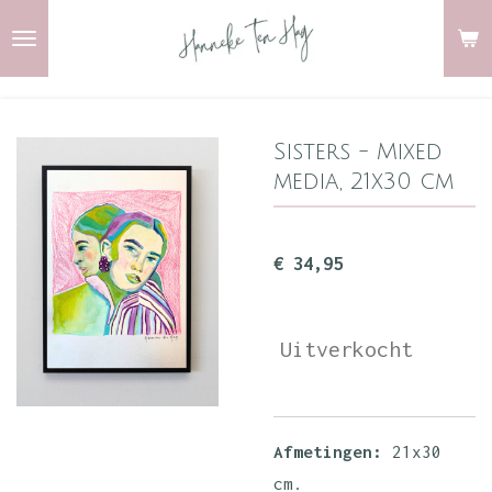
Ga
direct
naar
de
Sisters - Mixed
hoofdinhoud
media, 21x30 cm
€ 34,95
Uitverkocht
Afmetingen:
21x30
cm.