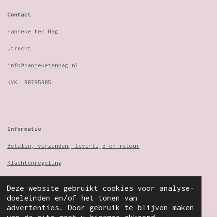
c
s
e
t
Contact
b
a
o
g
Hanneke ten Hag
o
r
Utrecht
k
a
m
info@hanneketenhag.nl
KVK: 88795985
Informatie
Betalen, verzenden, levertijd en retour
Klachtenregeling
Algemene voorwaarden
Deze website gebruikt cookies voor analyse-
doeleinden en/of het tonen van
Privacy verklaring
advertenties. Door gebruik te blijven maken
van de site gaat u hiermee akkoord.