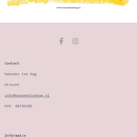
F
I
a
n
c
s
e
t
Contact
b
a
o
g
Hanneke ten Hag
o
r
Utrecht
k
a
m
info@hanneketenhag.nl
KVK: 88795985
Informatie