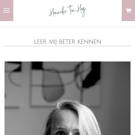
Ga
direct
naar
de
leer mij beter kennen
hoofdinhoud