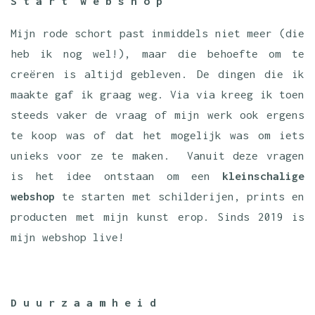
S t a r t w e b s h o p
Mijn rode schort past inmiddels niet meer (die
heb ik nog wel!), maar die behoefte om te
creëren is altijd gebleven. De dingen die ik
maakte gaf ik graag weg. Via via kreeg ik toen
steeds vaker de vraag of mijn werk ook ergens
te koop was of dat het mogelijk was om iets
unieks voor ze te maken. Vanuit deze vragen
is het idee ontstaan om een
kleinschalige
webshop
te starten met schilderijen, prints en
producten met mijn kunst erop. Sinds 2019 is
mijn webshop live!
D u u r z a a m h e i d