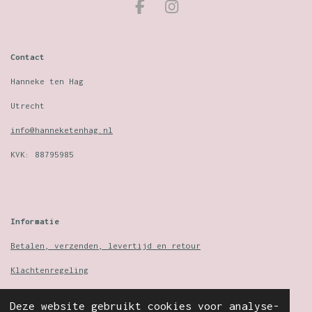
F
I
a
n
c
s
e
t
Contact
b
a
o
g
Hanneke ten Hag
o
r
Utrecht
k
a
m
info@hanneketenhag.nl
KVK: 88795985
Informatie
Betalen, verzenden, levertijd en retour
Klachtenregeling
Algemene voorwaarden
Deze website gebruikt cookies voor analyse-